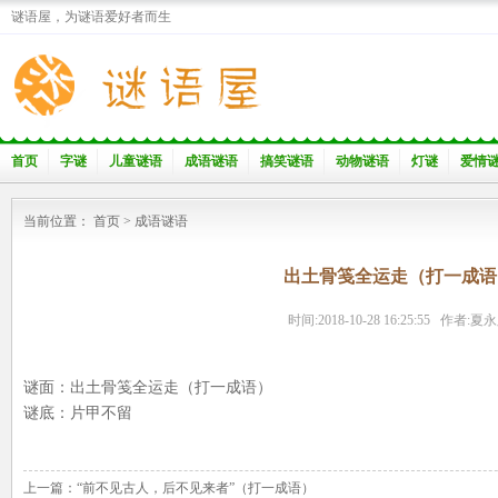
谜语屋，为谜语爱好者而生
首页
字谜
儿童谜语
成语谜语
搞笑谜语
动物谜语
灯谜
爱情
当前位置：
首页
>
成语谜语
出土骨笺全运走（打一成语
时间:2018-10-28 16:25:55 作者:夏
谜面：出土骨笺全运走（打一成语）
谜底：片甲不留
上一篇：
“前不见古人，后不见来者”（打一成语）