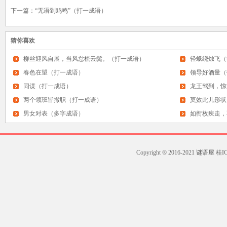
下一篇：
“无语到鸡鸣”（打一成语）
猜你喜欢
柳丝迎风自展，当风怠梳云鬓。（打一成语）
轻蛾绕烛飞（
春色在望（打一成语）
领导好酒量（
同谋（打一成语）
龙王驾到，惊
两个领班皆撤职（打一成语）
莫效此儿形状
男女对表（多字成语）
如衔枚疾走，
Copyright ® 2016-2021
谜语屋
桂ICP