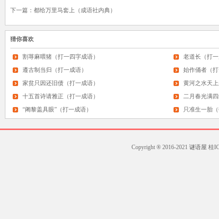
下一篇：
都给万里马套上（成语社内典）
猜你喜欢
割荨麻喂猪（打一四字成语）
老道长（打一
遵古制当归（打一成语）
始作俑者（打
家贫只因还旧债（打一成语）
黄河之水天上
十五首诗请雅正（打一成语）
二月春光满四
“阇黎盖具眼”（打一成语）
只准生一胎（
Copyright ® 2016-2021
谜语屋
桂ICP