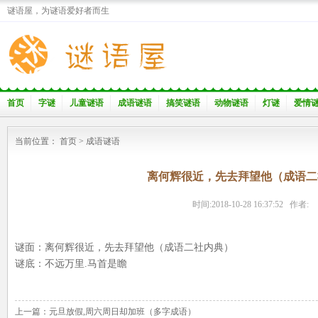
谜语屋，为谜语爱好者而生
首页
字谜
儿童谜语
成语谜语
搞笑谜语
动物谜语
灯谜
爱情
当前位置：
首页
>
成语谜语
离何辉很近，先去拜望他（成语二
时间:2018-10-28 16:37:52 作者:
谜面：离何辉很近，先去拜望他（成语二社内典）
谜底：不远万里.马首是瞻
上一篇：
元旦放假,周六周日却加班（多字成语）