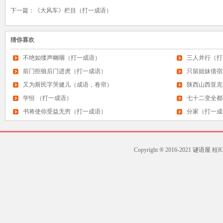
下一篇：
《大风车》栏目（打一成语）
猜你喜欢
不绝如缕声幽咽（打一成语）
三人并行（打
前门拒狼后门进虎（打一成语）
只留姐妹借宿
又为斯民字哭健儿（成语，卷帘）
陕西山西亚克
学恒 （打一成语）
七十二变全都
书将使你受益无穷（打一成语）
分家（打一成
Copyright ® 2016-2021
谜语屋
桂ICP