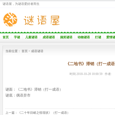
谜语屋，为谜语爱好者而生
首页
字谜
儿童谜语
成语谜语
搞笑谜语
动物谜语
灯谜
爱情
当前位置：
首页
>
成语谜语
《二地书》滞销（打一成语
时间:2018-10-28 18:00:59 作者:
谜面：《二地书》滞销（打一成语）
谜底：偶语弃市
上一篇：
《二十年目睹之怪现状》（打一成语）