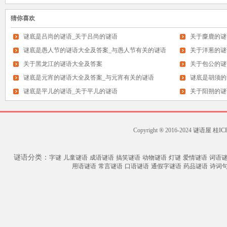
猜你喜欢
谜底是吕尚的谜语_关于吕尚的谜语
关于麋鹿的谜
谜底是愚人节的谜语大全及答案_与愚人节有关的谜语
关于洋葱的谜
关于黑龙江的谜语大全及答案
关于包公的谜
谜底是元宵的谜语大全及答案_与元宵有关的谜语
谜底是胡须的
谜底是平儿的谜语_关于平儿的谜语
关于阳朔的谜
Copyright ® 2016-2024
谜语屋
桂ICP
谜语分类：
字谜
儿童谜语
成语谜语
搞笑谜语
动物谜语
灯谜
爱情谜语
词语
用语谜语
常言谜语
口语谜语
通假字谜语
药品谜语
诗词