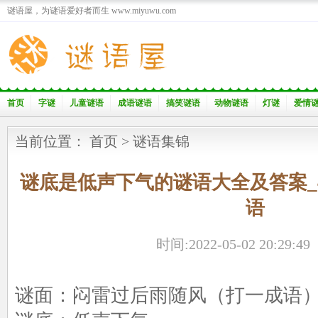
谜语屋，为谜语爱好者而生 www.miyuwu.com
首页
字谜
儿童谜语
成语谜语
搞笑谜语
动物谜语
灯谜
爱情
当前位置：
首页
>
谜语集锦
谜底是低声下气的谜语大全及答案
语
时间:2022-05-02 20:29:4
谜面：闷雷过后雨随风（打一成语