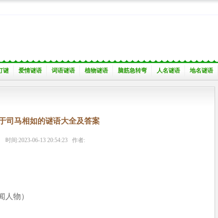
灯谜
爱情谜语
词语谜语
植物谜语
脑筋急转弯
人名谜语
地名谜语
于司马相如的谜语大全及答案
时间:2023-06-13 20:54:23 作者:
闻人物）