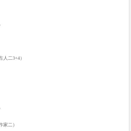
）
人二3+4）
）
作家二）