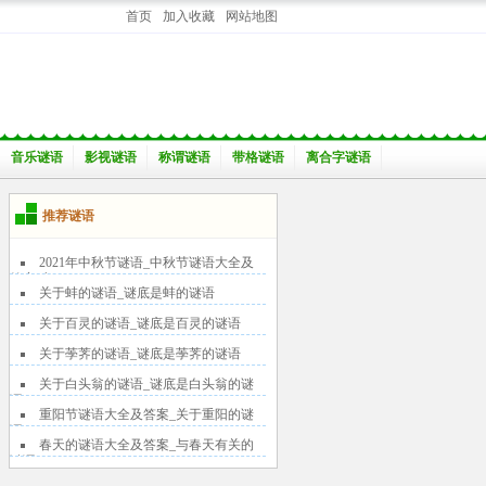
首页
加入收藏
网站地图
音乐谜语
影视谜语
称谓谜语
带格谜语
离合字谜语
推荐谜语
2021年中秋节谜语_中秋节谜语大全及
答案_与
关于蚌的谜语_谜底是蚌的谜语
关于百灵的谜语_谜底是百灵的谜语
关于荸荠的谜语_谜底是荸荠的谜语
关于白头翁的谜语_谜底是白头翁的谜
语
重阳节谜语大全及答案_关于重阳的谜
语
春天的谜语大全及答案_与春天有关的
谜语