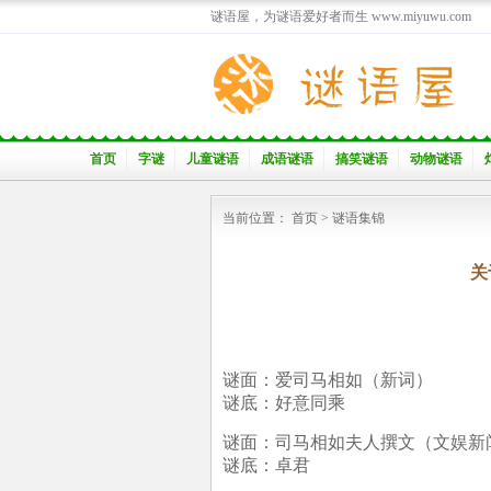
谜语屋，为谜语爱好者而生 www.miyuwu.com
首页
字谜
儿童谜语
成语谜语
搞笑谜语
动物谜语
当前位置：
首页
>
谜语集锦
关
谜面：爱司马相如（新词）
谜底：好意同乘
谜面：司马相如夫人撰文（文娱新
谜底：卓君