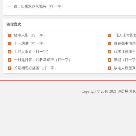
下一篇：
归巢双燕落城头（打一字）
猜你喜欢
镜中人影（打一字）
"佳人未肯回秋
十一观潮（打一字）
身在蜀中辅幼
为兄人率直（打一字）
双移莲步履于
一时起行客，尽收马蹄声（打一字）
汛期（打一字
长期相思心痛苦（打一字）
放走人质显真
Copyright ® 2016-2021
谜语屋
桂ICP