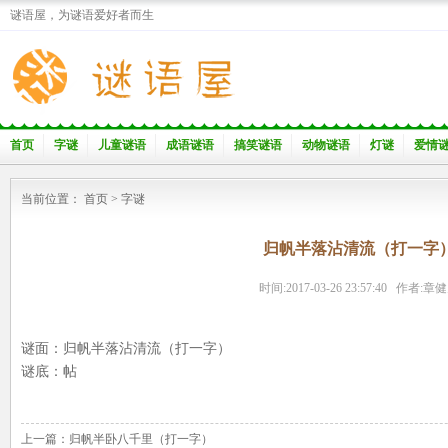
谜语屋，为谜语爱好者而生
首页
字谜
儿童谜语
成语谜语
搞笑谜语
动物谜语
灯谜
爱情
当前位置：
首页
>
字谜
归帆半落沾清流（打一字
时间:2017-03-26 23:57:40 作者:章
谜面：归帆半落沾清流（打一字）
谜底：帖
上一篇：
归帆半卧八千里（打一字）