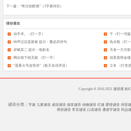
下一篇：
“终日饮醇酒”（3字唐诗目）
猜你喜欢
动手术。（打一字）
千（打一书篇
钟声过后是新春 提示：董必武诗句
热水瓶（打一
岁赋其二 提示：电影名
天各一方月影
网出错下岗无疑 （打一字）
劝君莫惜金缕
“遥看火号连营赤”（航天名词术语）
立冬 （打党
Copyright ® 2016-2021
谜语屋
桂IC
谜语分类：
字谜
儿童谜语
成语谜语
搞笑谜语
动物谜语
灯谜
爱情谜语
词语
用语谜语
常言谜语
口语谜语
通假字谜语
药品