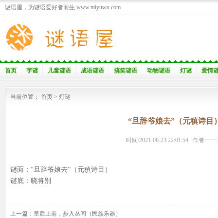
谜语屋，为谜语爱好者而生 www.miyuwu.com
首页
字谜
儿童谜语
成语谜语
搞笑谜语
动物谜语
灯谜
爱情
当前位置：
首页
>
灯谜
“旦辞爷娘去”（元稹诗目
时间:2021-08-23 22:01:54 作者:一
谜面：“旦辞爷娘去”（元稹诗目）
谜底：晓将别
上一篇：
皇后上前，步入丛间（民族乐器）