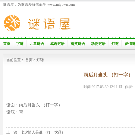
谜语屋，为谜语爱好者而生 www.miyuwu.com
首页
字谜
儿童谜语
成语谜语
搞笑谜语
动物谜语
灯谜
爱情
当前位置：
首页
>
灯谜
雨后月当头 （打一字）
时间:2017-03-30 12:11:15 作者:
谜面：雨后月当头 （打一字）
谜底：霄
上一篇：
七夕情人是谁 （打一饮品）