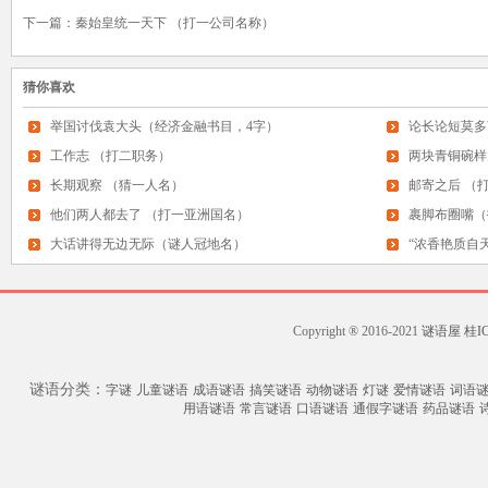
下一篇：
秦始皇统一天下 （打一公司名称）
猜你喜欢
举国讨伐袁大头（经济金融书目，4字）
论长论短莫多
工作志 （打二职务）
两块青铜碗样
长期观察 （猜一人名）
下。 （打一物）
邮寄之后 （
他们两人都去了 （打一亚洲国名）
裹脚布圈嘴（
大话讲得无边无际（谜人冠地名）
“浓香艳质自
Copyright ® 2016-2021
谜语屋
桂IC
谜语分类：
字谜
儿童谜语
成语谜语
搞笑谜语
动物谜语
灯谜
爱情谜语
词语
用语谜语
常言谜语
口语谜语
通假字谜语
药品谜语