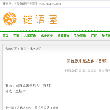
谜语屋，为谜语爱好者而生 www.miyuwu.com
首页
字谜
儿童谜语
成语谜语
搞笑谜语
动物谜语
灯谜
爱情
当前位置：
首页
>
地名谜语
回首原来是故乡（首都）
时间:2017-03-30 19:43:01 作者:蔡
谜面：回首原来是故乡（首都）
谜底：里斯本
上一篇：
古稀人独立，垂泪不多见（首都）