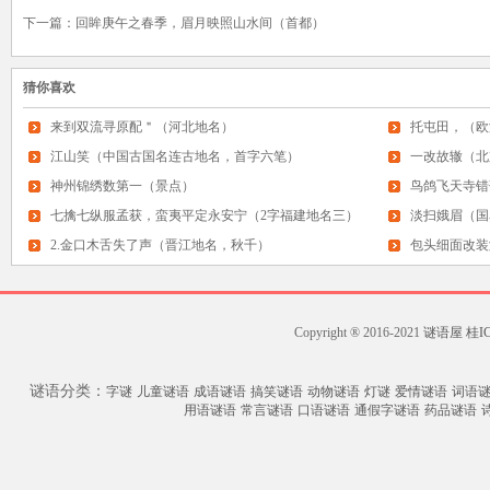
下一篇：
回眸庚午之春季，眉月映照山水间（首都）
猜你喜欢
来到双流寻原配＂（河北地名）
托屯田，（欧
江山笑（中国古国名连古地名，首字六笔）
一改故辙（北
神州锦绣数第一（景点）
鸟鸽飞天寺错
七擒七纵服孟获，蛮夷平定永安宁（2字福建地名三）
淡扫娥眉（国
2.金口木舌失了声（晋江地名，秋千）
包头细面改装
Copyright ® 2016-2021
谜语屋
桂IC
谜语分类：
字谜
儿童谜语
成语谜语
搞笑谜语
动物谜语
灯谜
爱情谜语
词语
用语谜语
常言谜语
口语谜语
通假字谜语
药品谜语