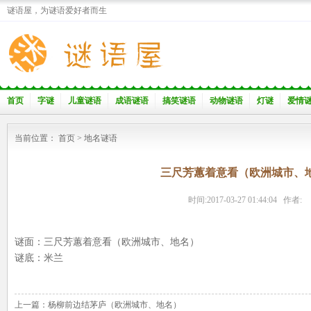
谜语屋，为谜语爱好者而生
首页
字谜
儿童谜语
成语谜语
搞笑谜语
动物谜语
灯谜
爱情
当前位置：
首页
>
地名谜语
三尺芳蕙着意看（欧洲城市、
时间:2017-03-27 01:44:04 作者:
谜面：三尺芳蕙着意看（欧洲城市、地名）
谜底：米兰
上一篇：
杨柳前边结茅庐（欧洲城市、地名）