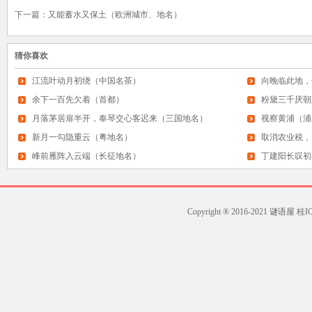
下一篇：
又能蓄水又保土（欧洲城市、地名）
猜你喜欢
江流叶动月初绕（中国名茶）
向晚临此地，
余下一百先欠着（首都）
粉黛三千厌朝
月落茅居扉半开，奉琴交心客迟来（三国地名）
视察黄浦（浦
新月一勾隐重云（粤地名）
取消农业税，
峰前雁阵入云端（长征地名）
丁建阳长叹初
Copyright ® 2016-2021
谜语屋
桂ICP